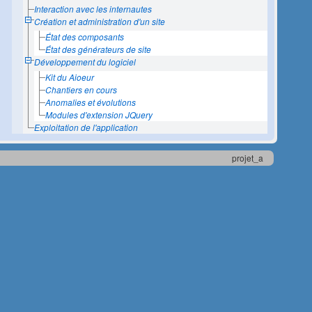
Interaction avec les internautes
Création et administration d'un site
État des composants
État des générateurs de site
Développement du logiciel
Kit du Aioeur
Chantiers en cours
Anomalies et évolutions
Modules d'extension JQuery
Exploitation de l'application
projet_a