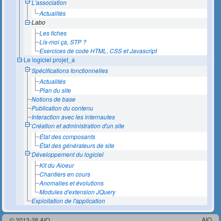
L'association
Actualités
Labo
Les fiches
Lis-moi ça, STP ?
Exercices de code HTML, CSS et Javascript
Le logiciel projet_a
Spécifications fonctionnelles
Actualités
Plan du site
Notions de base
Publication du contenu
Interaction avec les internautes
Création et administration d'un site
État des composants
État des générateurs de site
Développement du logiciel
Kit du Aioeur
Chantiers en cours
Anomalies et évolutions
Modules d'extension JQuery
Exploitation de l'application
AIO
© 2012-26 AIO