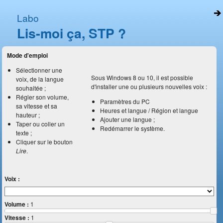
Labo
Lis-moi ça, STP ?
Mode d'emploi
Sélectionner une
Sous Windows 8 ou 10, il est possible
voix, de la langue
d'installer une ou plusieurs nouvelles voix :
souhaitée ;
Régler son volume,
Paramètres du PC
sa vitesse et sa
Heures et langue / Région et langue
hauteur ;
Ajouter une langue ;
Taper ou coller un
Redémarrer le système.
texte ;
Cliquer sur le bouton
Lire
.
Voix :
Volume :
1
Vitesse :
1