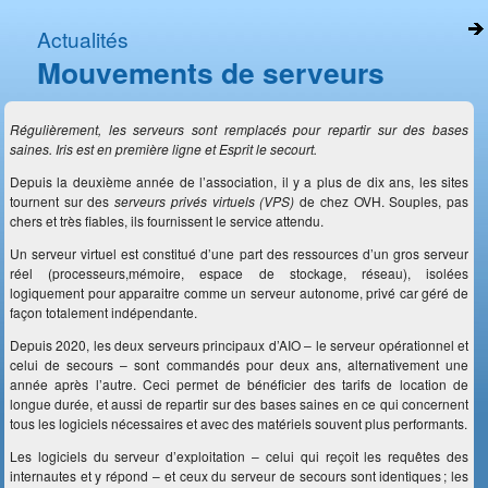
Actualités
Mouvements de serveurs
Régulièrement, les serveurs sont remplacés pour repartir sur des bases
saines.
Iris
est en première ligne et
Esprit
le secourt.
Depuis la deuxième année de l’association, il y a plus de dix ans, les sites
tournent sur des
serveurs privés virtuels (VPS)
de chez OVH. Souples, pas
chers et très fiables, ils fournissent le service attendu.
Un serveur virtuel est constitué d’une part des ressources d’un gros serveur
réel (processeurs,mémoire, espace de stockage, réseau), isolées
logiquement pour apparaitre comme un serveur autonome, privé car géré de
façon totalement indépendante.
Depuis 2020, les deux serveurs principaux d’AIO – le serveur opérationnel et
celui de secours – sont commandés pour deux ans, alternativement une
année après l’autre. Ceci permet de bénéficier des tarifs de location de
longue durée, et aussi de repartir sur des bases saines en ce qui concernent
tous les logiciels nécessaires et avec des matériels souvent plus performants.
Les logiciels du serveur d’exploitation – celui qui reçoit les requêtes des
internautes et y répond – et ceux du serveur de secours sont identiques ; les