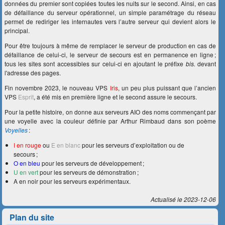
données du premier sont copiées toutes les nuits sur le second. Ainsi, en cas
de défaillance du serveur opérationnel, un simple paramétrage du réseau
permet de rediriger les internautes vers l’autre serveur qui devient alors le
principal.
Pour être toujours à même de remplacer le serveur de production en cas de
défaillance de celui-ci, le serveur de secours est en permanence en ligne ;
tous les sites sont accessibles sur celui-ci en ajoutant le préfixe
bis.
devant
l'adresse des pages.
Fin novembre 2023, le nouveau VPS
Iris
, un peu plus puissant que l’ancien
VPS
Esprit
, a été mis en première ligne et le second assure le secours.
Pour la petite histoire, on donne aux serveurs AIO des noms commençant par
une voyelle avec la couleur définie par Arthur Rimbaud dans son poème
Voyelles
:
I en rouge
ou
E en blanc
pour les serveurs d’exploitation ou de
secours ;
O en bleu
pour les serveurs de développement ;
U en vert
pour les serveurs de démonstration ;
A en noir pour les serveurs expérimentaux.
Actualisé le 2023-12-06
Plan du site