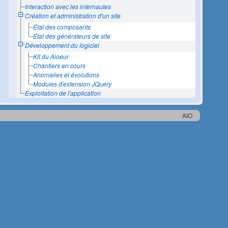
Interaction avec les internautes
Création et administration d'un site
État des composants
État des générateurs de site
Développement du logiciel
Kit du Aioeur
Chantiers en cours
Anomalies et évolutions
Modules d'extension JQuery
Exploitation de l'application
AIO