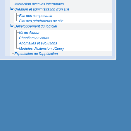
Interaction avec les internautes
Création et administration d'un site
État des composants
État des générateurs de site
Développement du logiciel
Kit du Aioeur
Chantiers en cours
Anomalies et évolutions
Modules d'extension JQuery
Exploitation de l'application