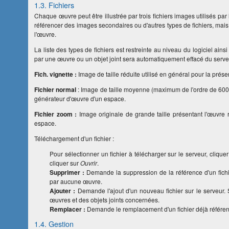
1.3. Fichiers
Chaque œuvre peut être illustrée par trois fichiers images utilisés par l
référencer des images secondaires ou d'autres types de fichiers, mais c
l'œuvre.
La liste des types de fichiers est restreinte au niveau du logiciel ains
par une œuvre ou un objet joint sera automatiquement effacé du serve
Fich. vignette :
Image de taille réduite utilisé en général pour la prése
Fichier normal
: Image de taille moyenne (maximum de l'ordre de 600 p
générateur d'œuvre d'un espace.
Fichier zoom :
Image originale de grande taille présentant l'œuvre
espace.
Téléchargement d'un fichier :
Pour sélectionner un fichier à télécharger sur le serveur, clique
cliquer sur
Ouvrir
.
Supprimer :
Demande la suppression de la référence d'un fichier.
par aucune œuvre.
Ajouter :
Demande l'ajout d'un nouveau fichier sur le serveur. Si
œuvres et des objets joints concernées.
Remplacer :
Demande le remplacement d'un fichier déjà référencé.
1.4. Gestion