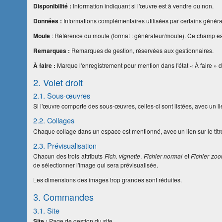
Disponibilité :
Information indiquant si l'œuvre est à vendre ou non.
Données :
Informations complémentaires utilisées par certains générat
Moule
: Référence du moule (format : générateur/moule). Ce champ est i
Remarques :
Remarques de gestion, réservées aux gestionnaires.
À faire :
Marque l'enregistrement pour mention dans l'état « À faire » de
2. Volet droit
2.1. Sous-œuvres
Si l'œuvre comporte des sous-œuvres, celles-ci sont listées, avec un lie
2.2. Collages
Chaque collage dans un espace est mentionné, avec un lien sur le titr
2.3. Prévisualisation
Chacun des trois attributs
Fich. vignette
,
Fichier normal
et
Fichier zo
de sélectionner l'image qui sera prévisualisée.
Les dimensions des images trop grandes sont réduites.
3. Commandes
3.1. Site
Site
:
Page de gestion du site.