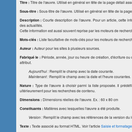
Titre :
Titre de l'œuvre. Utilisé en général en tête de la page détail ass
Sous-titre :
Sous-titre de l'œuvre. Utilisé en général en tête de la pag
Description :
Courte description de l'œuvre. Pour un article, cette i
des actualités.
Cette information est aussi souvent reprise par les moteurs de recherc
Mots-clés :
Liste facultative de mots-clés pour les moteurs de recherc
Auteur :
Auteur pour les sites à plusieurs sources.
Fabriqué le :
Période, année, jour ou heure de création, d'écriture ou d'
attribut.
Aujourd'hui :
Remplit le champ avec la date courante.
Maintenant :
Remplit le champ avec la date et l'heure courantes.
Nature :
Type de l'œuvre à choisir parmi la liste proposée. Il prédéfin
ultérieurement pour les recherches de contenu.
Dimensions :
Dimensions réelles de l'œuvre. Ex. : 60 x 80 cm
Constituants :
Matières avec lesquelles l'œuvre a été produite.
Version :
Remplit le champ avec les références de la version du l
Texte :
Texte associé au format HTML. Voir l'article
Saisie et formatage