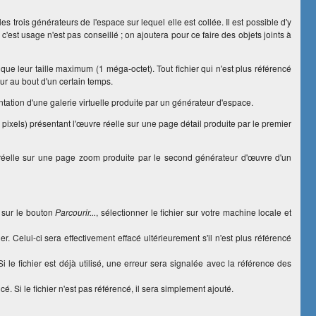
es trois générateurs de l'espace sur lequel elle est collée. Il est possible d'y
'est usage n'est pas conseillé ; on ajoutera pour ce faire des objets joints à
i que leur taille maximum (1 méga-octet). Tout fichier qui n'est plus référencé
ur au bout d'un certain temps.
ntation d'une galerie virtuelle produite par un générateur d'espace.
ixels) présentant l'œuvre réelle sur une page détail produite par le premier
 réelle sur une page zoom produite par le second générateur d'œuvre d'un
r sur le bouton
Parcourir...
, sélectionner le fichier sur votre machine locale et
 Celui-ci sera effectivement effacé ultérieurement s'il n'est plus référencé
 le fichier est déjà utilisé, une erreur sera signalée avec la référence des
 Si le fichier n'est pas référencé, il sera simplement ajouté.