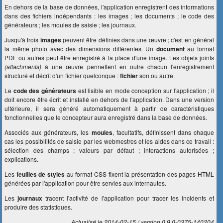
En dehors de la base de données, l'application enregistrent des informations
dans des fichiers indépendants : les images ; les documents ; le code des
générateurs ; les moules de saisie ; les journaux.
Jusqu'à trois
images
peuvent être définies dans une œuvre ; c'est en général
la même photo avec des dimensions différentes. Un
document
au format
PDF ou autres peut être enregistré à la place d'une image. Les objets joints
(attachments)
à une œuvre permettent en outre chacun l'enregistrement
structuré et décrit d'un fichier quelconque :
fichier
son ou autre.
Le
code des générateurs
est lisible en mode conception sur l'application ; il
doit encore être écrit et installé en dehors de l'application. Dans une version
ultérieure, il sera généré automatiquement à partir de caractéristiques
fonctionnelles que le concepteur aura enregistré dans la base de données.
Associés aux générateurs, les
moules
, facultatifs, définissent dans chaque
cas les possibilités de saisie par les webmestres et les aides dans ce travail :
sélection des champs ; valeurs par défaut ; interactions autorisées ;
explications.
Les
feuilles de styles
au format CSS fixent la présentation des pages HTML
générées par l'application pour être servies aux internautes.
Les
journaux
tracent l'activité de l'application pour tracer les incidents et
produire des statistiques.
Actualisé le 2014-02-15
version 0.9.0-0375-140204