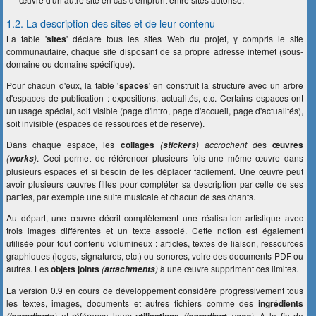
1.2. La description des sites et de leur contenu
La table '
sites
' déclare tous les sites Web du projet, y compris le site
communautaire, chaque site disposant de sa propre adresse internet (sous-
domaine ou domaine spécifique).
Pour chacun d'eux, la table '
spaces
' en construit la structure avec un arbre
d'espaces de publication : expositions, actualités, etc. Certains espaces ont
un usage spécial, soit visible (page d'intro, page d'accueil, page d'actualités),
soit invisible (espaces de ressources et de réserve).
Dans chaque espace, les
collages
(
) accrochent d
es
œuvres
stickers
(
)
. Ceci permet de référencer plusieurs fois une même œuvre dans
works
plusieurs espaces et si besoin de les déplacer facilement. Une œuvre peut
avoir plusieurs œuvres filles pour compléter sa description par celle de ses
parties, par exemple une suite musicale et chacun de ses chants.
Au départ, une œuvre décrit complètement une réalisation artistique avec
trois images différentes et un texte associé. Cette notion est également
utilisée pour tout contenu volumineux : articles, textes de liaison, ressources
graphiques (logos, signatures, etc.) ou sonores, voire des documents PDF ou
autres. Les
objets joints
(
)
à une œuvre suppriment ces limites.
attachments
La version 0.9 en cours de développement considère progressivement tous
les textes, images, documents et autres fichiers comme des
ingrédients
(
)
et référence leurs
utilisations
(
)
. À la fin de