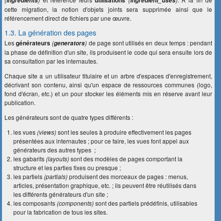
ingredients
ingredient_uses
cette migration, la notion d'objets joints sera supprimée ainsi que le
référencement direct de fichiers par une œuvre.
1.3. La génération des pages
Les
générateurs
(
)
de page sont utilisés en deux temps : pendant
generators
la phase de définition d'un site, ils produisent le code qui sera ensuite lors de
sa consultation par les internautes.
Chaque site a un utilisateur titulaire et un arbre d'espaces d'enregistrement,
décrivant son contenu, ainsi qu'un espace de ressources communes (logo,
fond d'écran, etc.) et un pour stocker les éléments mis en réserve avant leur
publication.
Les générateurs sont de quatre types différents :
les vues
(
views)
sont les seules à produire effectivement les pages
présentées aux internautes ; pour ce faire, les vues font appel aux
générateurs des autres types ;
les gabarits
(layouts)
sont des modèles de pages comportant la
structure et les parties fixes ou presque ;
les partiels
(partials)
produisent des morceaux de pages : menus,
articles, présentation graphique, etc. ; ils peuvent être réutilisés dans
les différents générateurs d'un site ;
les composants
(components)
sont des partiels prédéfinis, utilisables
pour la fabrication de tous les sites.