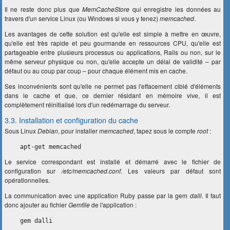
Il ne reste donc plus que
MemCacheStore
qui enregistre les données au
travers d'un service Linux (ou Windows si vous y tenez)
memcached
.
Les avantages de cette solution est qu'elle est simple à mettre en œuvre,
qu'elle est très rapide et peu gourmande en ressources CPU, qu'elle est
partageable entre plusieurs processus ou applications, Rails ou non, sur le
même serveur physique ou non, qu'elle accepte un délai de validité – par
défaut ou au coup par coup – pour chaque élément mis en cache.
Ses inconvénients sont qu'elle ne permet pas l'effacement ciblé d'éléments
dans le cache et que, ce dernier résidant en mémoire vive, il est
complètement réinitialisé lors d'un redémarrage du serveur.
3.3. Installation et configuration du cache
Sous Linux
Debian
, pour installer
memcached
, tapez sous le compte
root
:
apt-get memcached
Le service correspondant est installé et démarré avec le fichier de
configuration sur
/etc/memcached.conf
. Les valeurs par défaut sont
opérationnelles.
La communication avec une application Ruby passe par la gem
dalli
. Il faut
donc ajouter au fichier
Gemfile
de l'application :
gem dalli