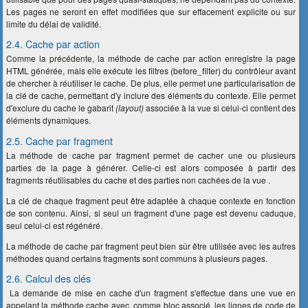
Les pages ne seront en effet modifiées que sur effacement explicite ou sur
limite du délai de validité.
2.4. Cache par action
Comme la précédente, la méthode de cache par action enregistre la page
HTML générée, mais elle exécute les filtres (before_filter) du contrôleur avant
de chercher à réutiliser le cache. De plus, elle permet une particularisation de
la clé de cache, permettant d'y inclure des éléments du contexte. Elle permet
d'exclure du cache le gabarit
(layout)
associée à la vue si celui-ci contient des
éléments dynamiques.
2.5. Cache par fragment
La méthode de cache par fragment permet de cacher une ou plusieurs
parties de la page à générer. Celle-ci est alors composée à partir des
fragments réutilisables du cache et des parties non cachées de la vue .
La clé de chaque fragment peut être adaptée à chaque contexte en fonction
de son contenu. Ainsi, si seul un fragment d'une page est devenu caduque,
seul celui-ci est régénéré.
La méthode de cache par fragment peut bien sûr être utilisée avec les autres
méthodes quand certains fragments sont communs à plusieurs pages.
2.6. Calcul des clés
La demande de mise en cache d'un fragment s'effectue dans une vue en
appelant la méthode cache avec, comme bloc associé, les lignes de code de