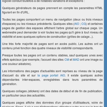
logiciel conduit toutefois à de notables variations et exceptions :
Quelques générateurs de pages prennent en compte les paramètres HTML
figurant en fin d'URL.
Toutes les pages comportent un menu de navigation (deux ou trois niveaux
d'espaces) ou les niveaux précédents. Quelques sites (
AIO
;
CG
) et certaines
pages de gestion des espaces affichent l'arbre global sur chaque page. Un
webmestre peut demander à voir toutes les pages qu'il gère à tout niveau de
visibilité et avec quelques options de construction (grilles de calage...).
Une très forte majorité de pages sont en accès public. Les autres ont un
contenu privé fonction des quatre niveaux de visibilité correspondants.
Presque toutes les pages ont un contenu stables, sauf quelques unes avec
effets spéciaux (par exemple, l'accueil des sites
CM
et
MAD
ont une image ou
une couleur aléatoire).
Les informations des pages d'actualités sont reprises au niveau de la page
d'accueil du site et sur
la page portail AIO
. Il existe quelques autres
dépendantes inter-espaces, enregistrées dans leurs paramètres de
génération.
Quelques collages
(stickers)
ont des dates de début et de fin de publication,
en particulier ceux des actualités.
Quelques pages affiche des données d'un groupe d'utilisateurs, voire de
plusieurs. Sinon, il n'y a pas d'informations utilisateur autre que sur le bas de