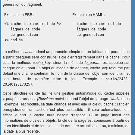
génération du fragment.
Exemple en ERB :
Exemple en HAML :
<% cache [paramètres] do %>
- cache [paramètres] do
lignes de code
lignes de code
de génération
de génération
<% end %>
La méthode
cache
admet un paramètre simple ou un tableau de paramètres
à partir desquels sera construite la clé d'enregistrement dans le cache. Pour
cela, la méthode
cache_key
, sinon la méthode
to_param
, est appelée sur
chaque objet ; pour un objet du modèle de donnée,
cache_key
retourne par
défaut une chaine contenant le nom de la classe de l'objet, son identifiant et
son heure de dernière mise à jour. Exemple :
works/2423-
.
20140123173257
Cette structure de clé facilite une gestion automatique du cache appelée
« poupées russes »
(Russians dolls)
: quand l'objet de la page (
works
dans
l'exemple) est modifié, sa date change et avec elle la clé du cache ; l'ancien
enregistrement en cache n'est plus accessible ; il sera automatiquement
effacé quand le cache aura besoin d'espace. Si la page inclut des
informations de plusieurs objets, la clé de la page est composée à partir de
leurs identifiants et de leurs dates de dernière actualisation ou, à minima, de
la date la plus récente.