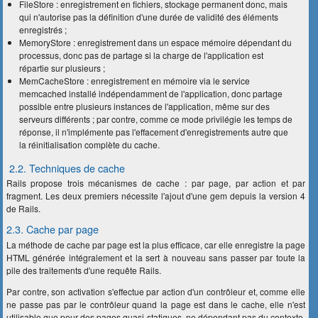
FileStore : enregistrement en fichiers, stockage permanent donc, mais
qui n'autorise pas la définition d'une durée de validité des éléments
enregistrés ;
MemoryStore : enregistrement dans un espace mémoire dépendant du
processus, donc pas de partage si la charge de l'application est
répartie sur plusieurs ;
MemCacheStore : enregistrement en mémoire via le service
memcached installé indépen­damment de l'application, donc partage
possible entre plusieurs instances de l'application, même sur des
serveurs différents ; par contre, comme ce mode privilégie les temps de
réponse, il n'implémente pas l'effacement d'enregistrements autre que
la réinitialisation complète du cache.
2.2. Techniques de cache
Rails propose trois mécanismes de cache : par page, par action et par
fragment. Les deux premiers nécessite l'ajout d'une gem depuis la version 4
de Rails.
2.3. Cache par page
La méthode de cache par page est la plus efficace, car elle enregistre la page
HTML générée intégralement et la sert à nouveau sans passer par toute la
pile des traitements d'une requête Rails.
Par contre, son activation s'effectue par action d'un contrôleur et, comme elle
ne passe pas par le contrôleur quand la page est dans le cache, elle n'est
utilisable que pour des pages quasi-statiques, ne dépendant pas du contexte.