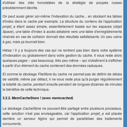
d'utiliser des clés horodatées de la stratégie de poupée russes
précédemment décrite.
On peut aussi gérer soi-même l'indexation du cache... en stockant les tables
d'index dans le cache par exemple. La structure du contenu de l'application
projet_a
étant assez simple, essentiellement basée sur les espaces (objet
Space
), une table d'index à accès aléatoire vers une table d'enregistrements
chainés en cas de collision donnait des résultats satisfaisants. Un peu usine
à gaz, mais ça tournait bien.
Hélas ! Il y a toujours des cas qui ne rentrent pas bien dans votre système
d'indexation ou globalement dans votre gestion du cache. Il vous reste alors
quelques pages – pas beaucoup, très peu même – qui s'obstinent à s'afficher
à partir d'un élément du cache contenant des données caduques.
Et comme le stockage
FileStore
du cache ne permet pas de définir de délais
de validité, même par défaut, il ne vous reste plus qu'à purger régulièrement
la totalité du cache, perdant ensuite pendant de longues dizaines de minutes
le bénéfice de cette technique.
3.2.2. MemCacheStore ! (avec
)
memcached
Le stockage
CacheStore
ne pouvant être partagé entre plusieurs processus,
cette solution n'est pas envisageable, car l'application
projet_a
est placée
derrière un serveur
Nginx
qui permet de paralléliser des traitements
concurrents.