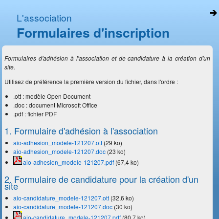
L'association
Formulaires d'inscription
Formulaires d'adhésion à l'association et de candidature à la création d'un
site.
Utilisez de préférence la première version du fichier, dans l'ordre :
.ott : modèle Open Document
.doc : document Microsoft Office
.pdf : fichier PDF
1. Formulaire d'adhésion à l'association
aio-adhesion_modele-121207.ott
(29 ko)
aio-adhesion_modele-121207.doc
(23 ko)
aio-adhesion_modele-121207.pdf
(67,4 ko)
2. Formulaire de candidature pour la création d'un
site
aio-candidature_modele-121207.ott
(32,6 ko)
aio-candidature_modele-121207.doc
(30 ko)
aio-candidature_modele-121207.pdf
(80,7 ko)